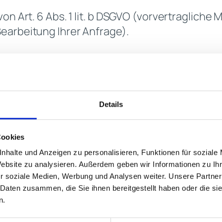
n Art. 6 Abs. 1 lit. b DSGVO (vorvertragliche Ma
earbeitung Ihrer Anfrage).
nalyse der Nutzung der Website.
des Nutzerverhaltens, um unser Angebot kont
Details
in:
Cookies
nhalte und Anzeigen zu personalisieren, Funktionen für soziale
Website zu analysieren. Außerdem geben wir Informationen zu I
r soziale Medien, Werbung und Analysen weiter. Unsere Partner
 Daten zusammen, die Sie ihnen bereitgestellt haben oder die s
n.