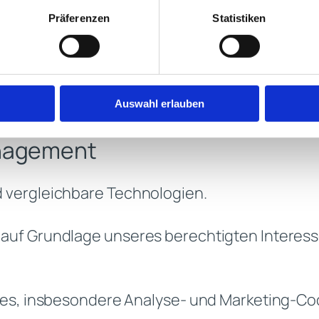
Präferenzen
Statistiken
onenbezogene Daten verarbeitet werden, erfo
1 lit. a DSGVO.
sierten Daten und ohne Cookies betrieben wi
Auswahl erlauben
es gemäß Art. 6 Abs. 1 lit. f DSGVO.
nagement
 vergleichbare Technologien.
f Grundlage unseres berechtigten Interesses 
es, insbesondere Analyse- und Marketing-Coo