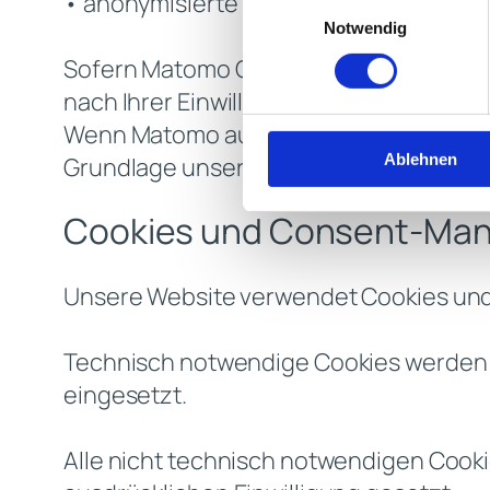
• anonymisierte IP-Adresse
Einwilligungsauswahl
Notwendig
Sofern Matomo Cookies setzt oder pers
nach Ihrer Einwilligung gemäß Art. 6 Abs. 
Wenn Matomo ausschließlich mit anonymi
Ablehnen
Grundlage unseres berechtigten Interess
Cookies und Consent-Ma
Unsere Website verwendet Cookies und
Technisch notwendige Cookies werden au
eingesetzt.
Alle nicht technisch notwendigen Cooki