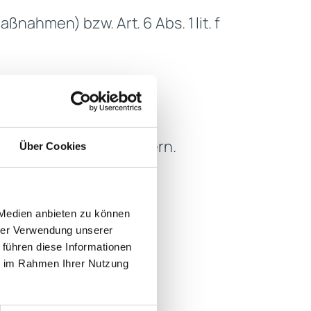
ßnahmen) bzw. Art. 6 Abs. 1 lit. f
inuierlich zu verbessern.
Über Cookies
 Medien anbieten zu können
hrer Verwendung unserer
 führen diese Informationen
ie im Rahmen Ihrer Nutzung