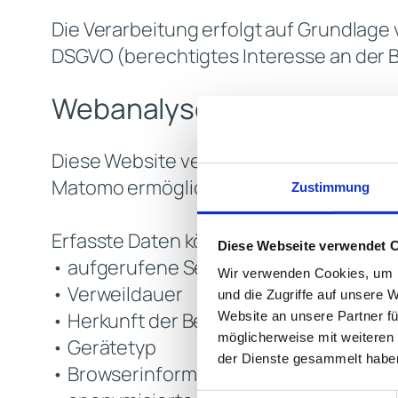
Die Verarbeitung erfolgt auf Grundlage vo
DSGVO (berechtigtes Interesse an der B
Webanalyse mit Matomo
Diese Website verwendet Matomo zur A
Matomo ermöglicht uns die Auswertung 
Zustimmung
Erfasste Daten können insbesondere se
Diese Webseite verwendet 
• aufgerufene Seiten
Wir verwenden Cookies, um I
• Verweildauer
und die Zugriffe auf unsere 
• Herkunft der Besucher
Website an unsere Partner fü
möglicherweise mit weiteren
• Gerätetyp
der Dienste gesammelt habe
• Browserinformationen